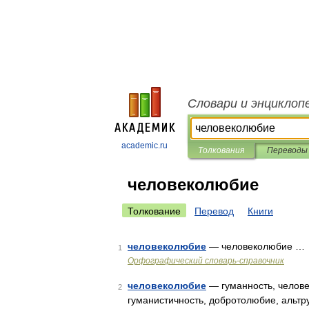
Словари и энциклоп
academic.ru
Толкования
Переводы
человеколюбие
Толкование
Перевод
Книги
человеколюбие
— человеколюбие …
1
Орфографический словарь-справочник
человеколюбие
— гуманность, челове
2
гуманистичность, добротолюбие, альтру