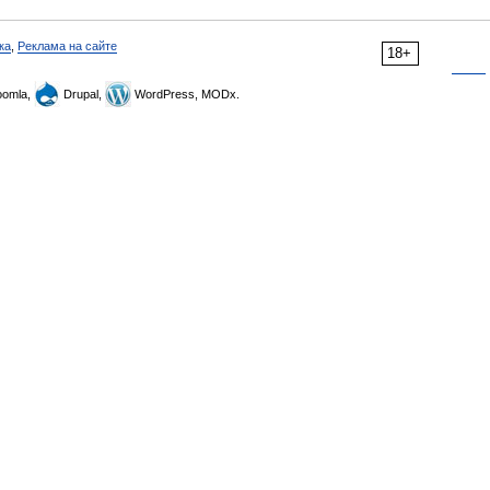
ка
,
Реклама на сайте
18+
omla,
Drupal,
WordPress, MODx.