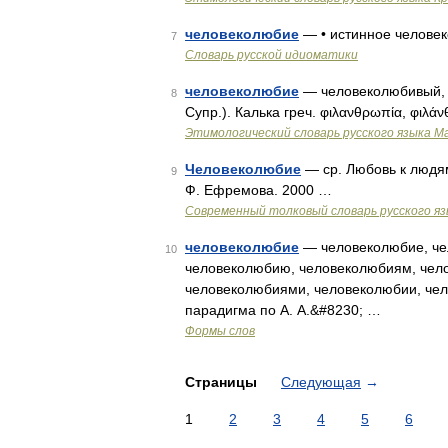
человеколюбие
— • истинное челове
7
Словарь русской идиоматики
человеколюбие
— человеколюбивый, с
8
Супр.). Калька греч. φιλανθρωπία, φιλά
Этимологический словарь русского языка М
Человеколюбие
— ср. Любовь к людям
9
Ф. Ефремова. 2000 …
Современный толковый словарь русского я
человеколюбие
— человеколюбие, че
10
человеколюбию, человеколюбиям, чел
человеколюбиями, человеколюбии, чел
парадигма по А. А.&#8230; …
Формы слов
Страницы
Следующая
→
1
2
3
4
5
6