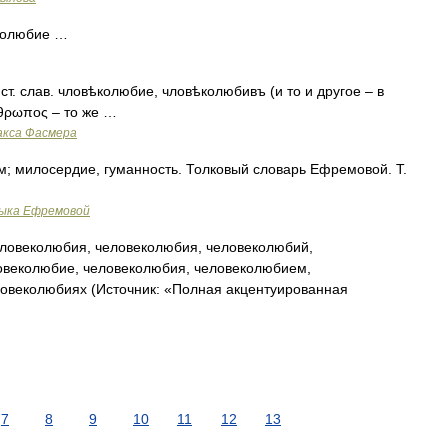
колюбие …
т. слав. чловѣколюбие, чловѣколюбивъ (и то и другое – в
νθρωπος – то же …
акса Фасмера
; милосердие, гуманность. Толковый словарь Ефремовой. Т.
зыка Ефремовой
ловеколюбия, человеколюбия, человеколюбий,
овеколюбие, человеколюбия, человеколюбием,
овеколюбиях (Источник: «Полная акцентуированная
7
8
9
10
11
12
13