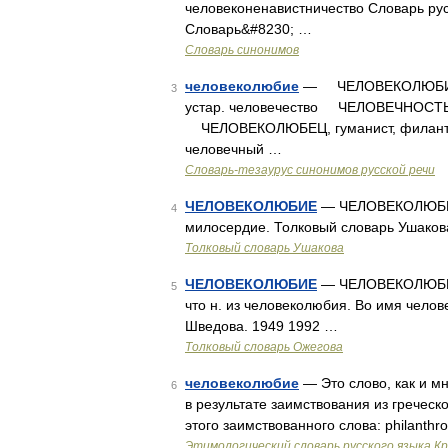
человеконенавистничество Словарь ру
Словарь&#8230; …
Словарь синонимов
человеколюбие
— ЧЕЛОВЕКОЛЮБИЕ, гу
3
устар. человечество ЧЕЛОВЕЧНОСТЬ, 
ЧЕЛОВЕКОЛЮБЕЦ, гуманист, филант
человечный …
Словарь-тезаурус синонимов русской речи
ЧЕЛОВЕКОЛЮБИЕ
— ЧЕЛОВЕКОЛЮБИЕ, 
4
милосердие. Толковый словарь Ушакова
Толковый словарь Ушакова
ЧЕЛОВЕКОЛЮБИЕ
— ЧЕЛОВЕКОЛЮБИЕ, 
5
что н. из человеколюбия. Во имя чело
Шведова. 1949 1992 …
Толковый словарь Ожегова
человеколюбие
— Это слово, как и м
6
в результате заимствования из греческ
этого заимствованного слова: philanthr
Этимологический словарь русского языка К