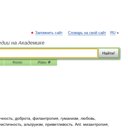
Запомнить сайт
Словарь на свой сайт
RU
едии на Академике
Найти!
Книги
Игры ⚽
чность; доброта, филантропия, гуманизм, любовь,
истичность, альтруизм, приветливость. Ant. мизантропия,