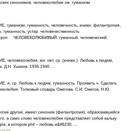
сских синонимов. человеколюбие см. гуманизм
манизм, гуманность, человечность, книжн. филантропия,
гуманность, устар. человечественность
роп ЧЕЛОВЕКОЛЮБИВЫЙ, гуманный, человеческий,
человеколюбия, мн. нет, ср. (книжн.). Любовь к людям,
. Д.Н. Ушаков. 1935 1940 …
я, ср. Любовь к людям, гуманность. Проявить ч. Сделать
веколюбия. Толковый словарь Ожегова. С.И. Ожегов, Н.Ю.
ногие другие, имеет синоним (филантропия), образовавшийся
ого, а само слово человеколюбие представляет собой кальку
opia, в котором phil – любовь и&#8230; …
рылова